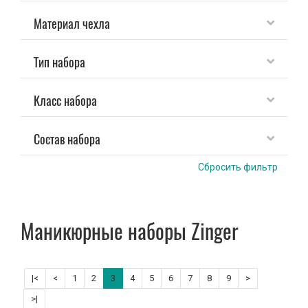
Материал чехла
Зажим для ресниц
Тип набора
Кисти и спонжи
Класс набора
Ножницы парикмахерские
Точилки косметические
Состав набора
Сбросить фильтр
Наращивание ногтей
Расчески и зажимы для волос
Маникюрные наборы Zinger
Расходные материалы
Косметички
|<
<
1
2
3
4
5
6
7
8
9
>
>|
Зеркала