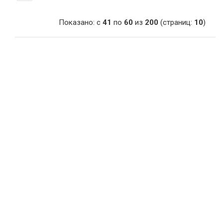
Показано: с
41
по
60
из
200
(страниц:
10
)
Сувениры
Подарки от нашего магазина