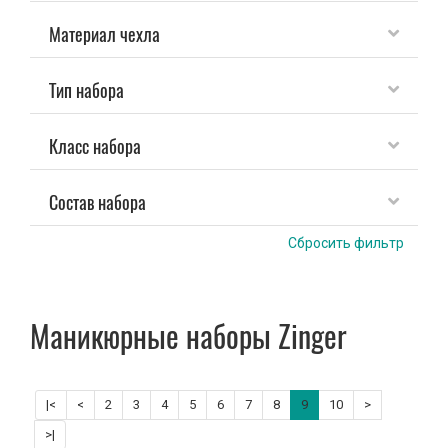
Материал чехла
Зажим для ресниц
Тип набора
Кисти и спонжи
Класс набора
Ножницы парикмахерские
Точилки косметические
Состав набора
Сбросить фильтр
Наращивание ногтей
Расчески и зажимы для волос
Маникюрные наборы Zinger
Расходные материалы
Косметички
|<
<
2
3
4
5
6
7
8
9
10
>
>|
Зеркала