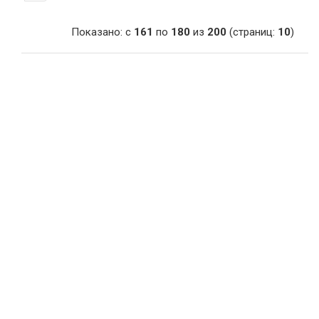
Показано: с
161
по
180
из
200
(страниц:
10
)
Сувениры
Подарки от нашего магазина