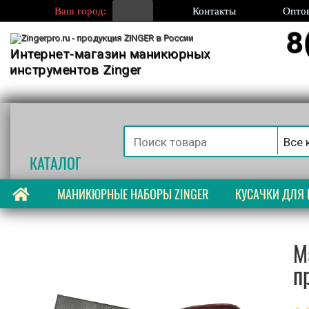
Ваш город:
Контакты
Опто
8
Еще
Интернет-магазин маникюрных
инструментов Zinger
Маникюрные комплекты
(Выгодно!)
Книпсеры
КАТАЛОГ
Пушеры для маникюра
МАНИКЮРНЫЕ НАБОРЫ ZINGER
КУСАЧКИ ДЛЯ 
Уход за ногтями
Лак для ногтей
М
п
Пинцеты для бровей
Ресницы накладные