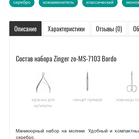
серебро
кожзаменитель
классический
эконо
Сувениры
Описание
Характеристики
Отзывы (0)
Об
Подарки от нашего магазина
Состав набора Zinger zo-MS-7103 Bordo
кусачки для
пинцет прямой
ножницы то
кутикулы
Маникюрный набор на молнии. Удобный и компактный.
серебро.