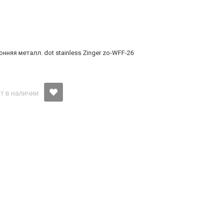
нняя металл. dot stainless Zinger zo-WFF-26
т в наличии