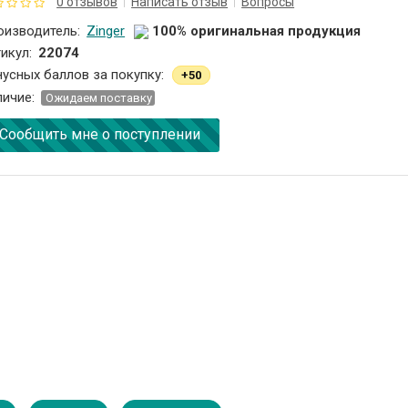
0 отзывов
Написать отзыв
Вопросы
оизводитель:
Zinger
100% оригинальная продукция
икул:
22074
усных баллов за покупку:
+50
личие:
Oжидаем поставку
Сообщить мне о поступлении