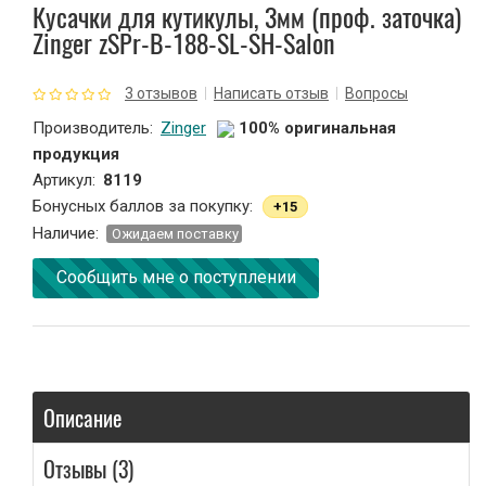
Кусачки для кутикулы, 3мм (проф. заточка)
Zinger zSPr-B-188-SL-SH-Salon
Зажим для ресниц
3 отзывов
Написать отзыв
Вопросы
Кисти и спонжи
Производитель:
Zinger
100% оригинальная
продукция
Ножницы парикмахерские
Артикул:
8119
Бонусных баллов за покупку:
+15
Точилки косметические
Наличие:
Oжидаем поставку
Наращивание ногтей
Сообщить мне о поступлении
Расчески и зажимы для волос
Расходные материалы
Описание
Косметички
Отзывы (3)
Зеркала