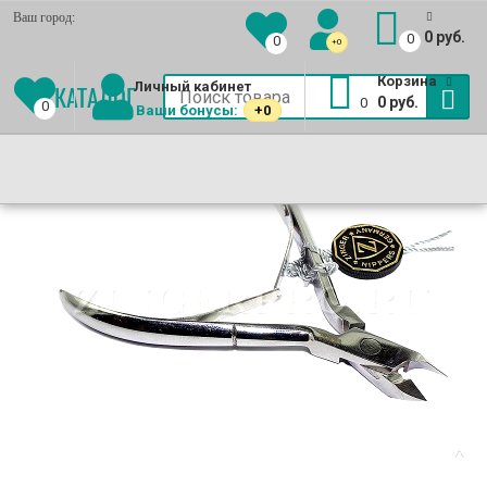
Ваш город:
0 руб.
0
0
+0
Еще
Корзина
Личный кабинет
КАТАЛОГ
0 руб.
0
0
Ваши бонусы:
+0
Маникюрные комплекты
(Выгодно!)
Книпсеры
МАНИКЮРНЫЕ
КУСАЧКИ
МАНИКЮРНЫЕ
ТЕРКИ
ПИЛКИ
ЕЩЕ
НАБОРЫ
ДЛЯ
НОЖНИЦЫ
ДЛЯ
ДЛЯ
Пушеры для маникюра
ZINGER
НОГТЕЙ
ZINGER
НОГ
НОГТЕЙ
Уход за ногтями
ZINGER
ZINGER
ZINGER
Лак для ногтей
Пинцеты для бровей
Ресницы накладные