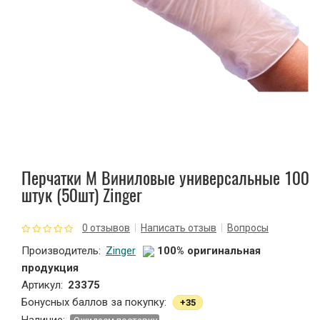
Зажим для ресниц
Кисти и спонжи
Ножницы парикмахерские
Точилки косметические
Перчатки М Виниловые универсальные 100
Наращивание ногтей
штук (50шт) Zinger
Расчески и зажимы для волос
0 отзывов
Написать отзыв
Вопросы
Расходные материалы
Производитель:
Zinger
100% оригинальная
продукция
Косметички
Артикул:
23375
Бонусных баллов за покупку:
+35
Зеркала