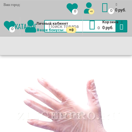
Ваш город:
0 руб.
0
0
+0
Еще
Корзина
Личный кабинет
КАТАЛОГ
0 руб.
0
0
Ваши бонусы:
+0
Маникюрные комплекты
(Выгодно!)
Книпсеры
МАНИКЮРНЫЕ
КУСАЧКИ
МАНИКЮРНЫЕ
ТЕРКИ
ПИЛКИ
ЕЩЕ
НАБОРЫ
ДЛЯ
НОЖНИЦЫ
ДЛЯ
ДЛЯ
Пушеры для маникюра
ZINGER
НОГТЕЙ
ZINGER
НОГ
НОГТЕЙ
Уход за ногтями
ZINGER
ZINGER
ZINGER
Лак для ногтей
Пинцеты для бровей
Ресницы накладные