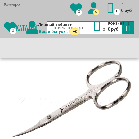
Ваш город:
0 руб.
0
0
+0
Еще
Корзина
Личный кабинет
КАТАЛОГ
0 руб.
0
0
Ваши бонусы:
+0
Маникюрные комплекты
(Выгодно!)
Книпсеры
МАНИКЮРНЫЕ
КУСАЧКИ
МАНИКЮРНЫЕ
ТЕРКИ
ПИЛКИ
ЕЩЕ
НАБОРЫ
ДЛЯ
НОЖНИЦЫ
ДЛЯ
ДЛЯ
Пушеры для маникюра
ZINGER
НОГТЕЙ
ZINGER
НОГ
НОГТЕЙ
Уход за ногтями
ZINGER
ZINGER
ZINGER
Лак для ногтей
Пинцеты для бровей
Ресницы накладные