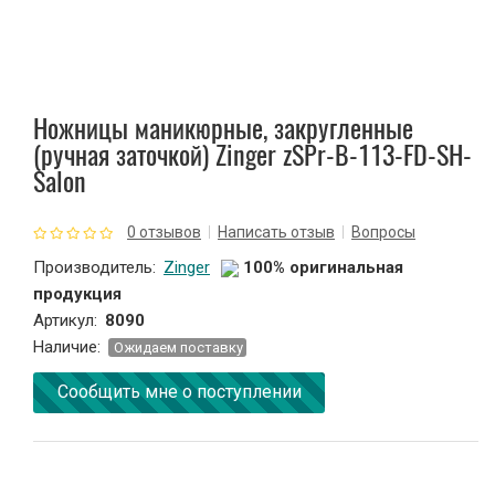
Зажим для ресниц
Кисти и спонжи
Ножницы маникюрные, закругленные
(ручная заточкой) Zinger zSPr-B-113-FD-SH-
Ножницы парикмахерские
Salon
Точилки косметические
0 отзывов
Написать отзыв
Вопросы
Производитель:
Zinger
100% оригинальная
Наращивание ногтей
продукция
Артикул:
8090
Расчески и зажимы для волос
Наличие:
Oжидаем поставку
Расходные материалы
Сообщить мне о поступлении
Косметички
Зеркала