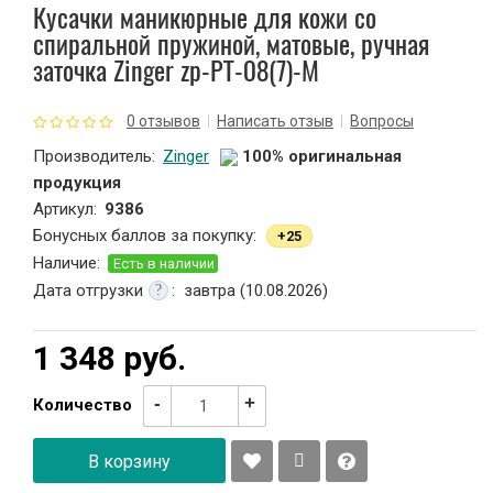
Кусачки маникюрные для кожи со
спиральной пружиной, матовые, ручная
Зажим для ресниц
заточка Zinger zp-PT-08(7)-M
Кисти и спонжи
0 отзывов
Написать отзыв
Вопросы
Производитель:
Zinger
100% оригинальная
Ножницы парикмахерские
продукция
Артикул:
9386
Точилки косметические
Бонусных баллов за покупку:
+25
Наличие:
Есть в наличии
Наращивание ногтей
Дата отгрузки
:
завтра (10.08.2026)
Расчески и зажимы для волос
1 348
руб.
Расходные материалы
-
+
Количество
Косметички
В корзину
Зеркала