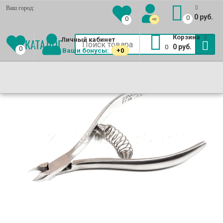
Ваш город:
0 руб.
0
0
+0
Еще
Корзина
Личный кабинет
КАТАЛОГ
0 руб.
0
0
Ваши бонусы:
+0
Маникюрные комплекты
(Выгодно!)
Книпсеры
МАНИКЮРНЫЕ
КУСАЧКИ
МАНИКЮРНЫЕ
ТЕРКИ
ПИЛКИ
ЕЩЕ
НАБОРЫ
ДЛЯ
НОЖНИЦЫ
ДЛЯ
ДЛЯ
Пушеры для маникюра
ZINGER
НОГТЕЙ
ZINGER
НОГ
НОГТЕЙ
Уход за ногтями
ZINGER
ZINGER
ZINGER
Лак для ногтей
Пинцеты для бровей
Ресницы накладные